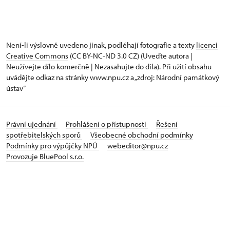
Není-li výslovně uvedeno jinak, podléhají fotografie a texty
licenci
Creative Commons
(CC BY-NC-ND 3.0 CZ) (Uveďte autora |
Neužívejte dílo komerčně | Nezasahujte do díla). Při užití obsahu
uvádějte odkaz na stránky www.npu.cz a „zdroj: Národní památkový
ústav“
Právní ujednání
Prohlášení o přístupnosti
Řešení
spotřebitelských sporů
Všeobecné obchodní podmínky
Podmínky pro výpůjčky NPÚ
webeditor@npu.cz
Provozuje BluePool s.r.o.