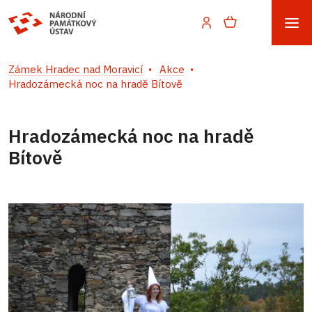
Zámek Hradec nad Moravicí
Akce
Hradozámecká noc na hradě Bítově
Hradozámecká noc na hradě
Bítově