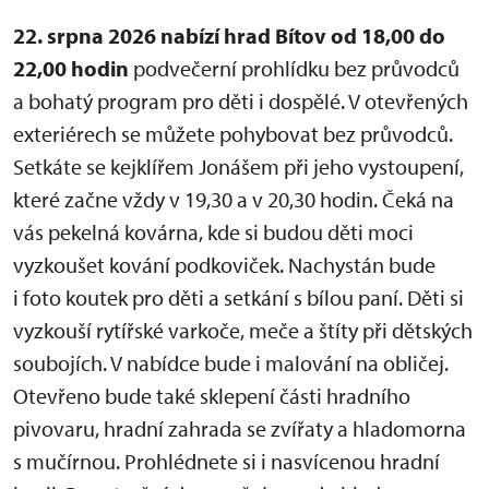
22. srpna 2026 nabízí hrad Bítov od 18,00 do
22,00 hodin
podvečerní prohlídku bez průvodců
a bohatý program pro děti i dospělé. V otevřených
exteriérech se můžete pohybovat bez průvodců.
Setkáte se kejklířem Jonášem při jeho vystoupení,
které začne vždy v 19,30 a v 20,30 hodin. Čeká na
vás pekelná kovárna, kde si budou děti moci
vyzkoušet kování podkoviček. Nachystán bude
i foto koutek pro děti a setkání s bílou paní. Děti si
vyzkouší rytířské varkoče, meče a štíty při dětských
soubojích. V nabídce bude i malování na obličej.
Otevřeno bude také sklepení části hradního
pivovaru, hradní zahrada se zvířaty a hladomorna
s mučírnou. Prohlédnete si i nasvícenou hradní