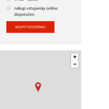
nákup vstupenky online
doporučen
KOUPIT VSTUPENKU
+
−