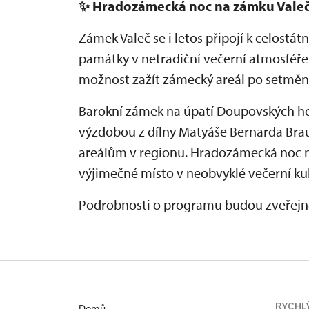
✨
Hradozámecká noc na zámku Vale
Zámek Valeč se i letos připojí k celostá
památky v netradiční večerní atmosféře
možnost zažít zámecký areál po setmění
Barokní zámek na úpatí Doupovských ho
výzdobou z dílny Matyáše Bernarda Br
areálům v regionu. Hradozámecká noc 
výjimečné místo v neobvyklé večerní kul
Podrobnosti o programu budou zveřejně
RYCHL
Domů