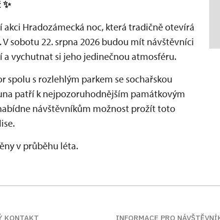
č
✨
tní akci Hradozámecká noc, která tradičně otevírá
. V sobotu 22. srpna 2026 budou mít návštěvníci
 a vychutnat si jeho jedinečnou atmosféru.
r spolu s rozlehlým parkem se sochařskou
auna patří k nejpozoruhodnějším památkovým
nabídne návštěvníkům možnost prožít toto
ise.
ny v průběhu léta.
Ý KONTAKT
INFORMACE PRO NÁVŠTĚVNÍ