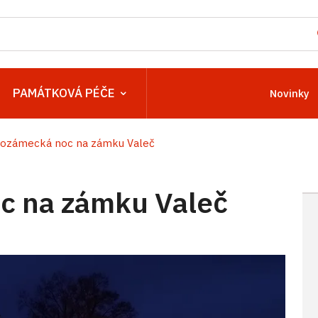
PAMÁTKOVÁ PÉČE
Novinky
ozámecká noc na zámku Valeč
c na zámku Valeč