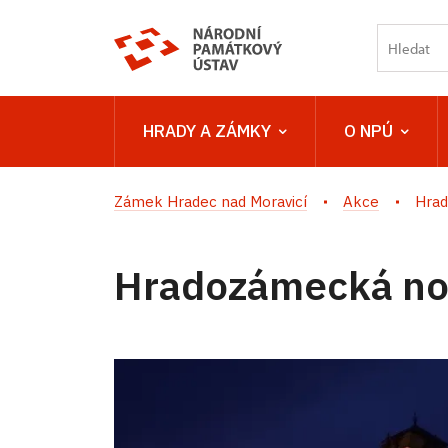
HRADY A ZÁMKY
O NPÚ
Zámek Hradec nad Moravicí
Akce
Hrad
Hradozámecká no