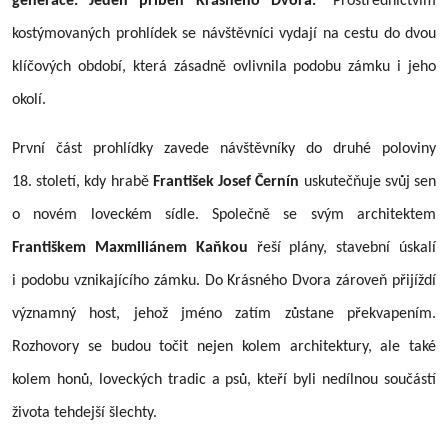
generace. Jeden příběh Krásného Dvora.“
Prostřednictvím
kostýmovaných prohlídek se návštěvníci vydají na cestu do dvou
klíčových období, která zásadně ovlivnila podobu zámku i jeho
okolí.
První část prohlídky zavede návštěvníky do druhé poloviny
18. století, kdy hrabě
František Josef Černín
uskutečňuje svůj sen
o novém loveckém sídle. Společně se svým architektem
Františkem Maxmiliánem Kaňkou
řeší plány, stavební úskalí
i podobu vznikajícího zámku. Do Krásného Dvora zároveň přijíždí
významný host, jehož jméno zatím zůstane překvapením.
Rozhovory se budou točit nejen kolem architektury, ale také
kolem honů, loveckých tradic a psů, kteří byli nedílnou součástí
života tehdejší šlechty.