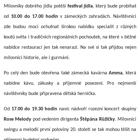
Milovníky dobrého jídla potěší
festival jídla
, který bude probíhat
od
10.00 do 17.00 hodin
v zámeckých zahradách. Návštěvníci
zde budou moci ochutnat širokou nabídku specialit z různých
koutů světa i tradičních regionálních pochoutek, na které v běžné
nabídce restaurací jen tak nenarazí. Na své si tak přijdou nejen
milovníci historie, ale i gurmáni.
Po celý den bude otevřena také zámecká kavárna
Amma
, která
nabídne kávu, zákusky a příjemné posezení. Pro nejmenší
návštěvníky bude připravena dětská hernička.
Od
17.00 do 19.30 hodin
navíc nádvoří rozezní koncert skupiny
Rose Melody
pod vedením dirigenta
Štěpána Růžičky
. Milovníci
swingu a melodií první poloviny 20. století se tak mohou těšit na
příjemný hudební podvečer.