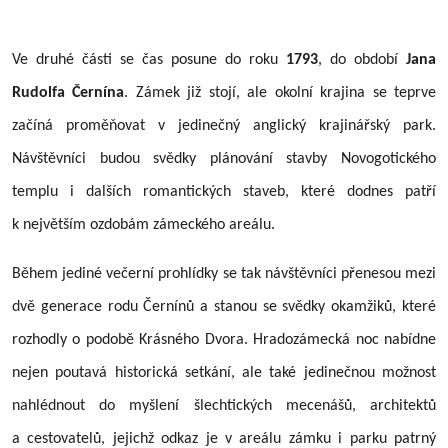
Ve druhé části se čas posune do roku
1793
, do období
Jana
Rudolfa Černína
. Zámek již stojí, ale okolní krajina se teprve
začíná proměňovat v jedinečný anglický krajinářský park.
Návštěvníci budou svědky plánování stavby Novogotického
templu i dalších romantických staveb, které dodnes patří
k největším ozdobám zámeckého areálu.
Během jediné večerní prohlídky se tak návštěvníci přenesou mezi
dvě generace rodu Černínů a stanou se svědky okamžiků, které
rozhodly o podobě Krásného Dvora. Hradozámecká noc nabídne
nejen poutavá historická setkání, ale také jedinečnou možnost
nahlédnout do myšlení šlechtických mecenášů, architektů
a cestovatelů, jejichž odkaz je v areálu zámku i parku patrný