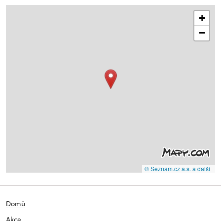
+
−
© Seznam.cz a.s. a další
Domů
Akce