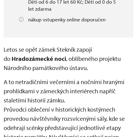
Děti od 6 do 17 let 60 Kč; Děti od 0 do 5
let zdarma
nákup vstupenky online doporučen
Letos se opět zámek Stekník zapojí
do
Hradozámecké noci
, oblíbeného projektu
Národního památkového ústavu.
A to netradičními večerními a nočními hranými
prohlídkami v zámeckých interiérech napříč
staletími historií zámku.
Průvodci oblečení v historických kostýmech
provedou návštěvníky rozsvícenými sály, kde se
odehrají scénky představující jednotlivé etapy
historie památky. Návštěvníci se setkají nejen