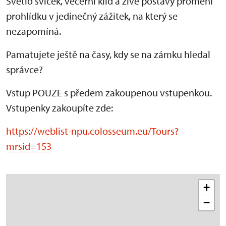
Světlo svíček, večerní klid a živé postavy promění
prohlídku v jedinečný zážitek, na který se
nezapomíná.
Pamatujete ještě na časy, kdy se na zámku hledal
správce?
Vstup POUZE s předem zakoupenou vstupenkou.
Vstupenky zakoupíte zde:
https://weblist-npu.colosseum.eu/Tours?
mrsid=153
+
−