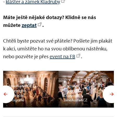
-
klášter a zámek Kladruby
Máte ještě nějaké dotazy? Klidně se nás
můžete
zeptat
.
Chtěli byste pozvat své přátele? Pošlete jim plakát
k akci, umístěte ho na svou oblíbenou nástěnku,
nebo pozvěte je přes
event na FB
.
JaneAustenCZ
Ilustrační
Copyright:
fotografie
Ilustrační
Copyright:
fotografie
JaneAustenCZ