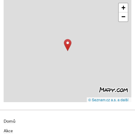
+
−
© Seznam.cz a.s. a další
Domů
Akce