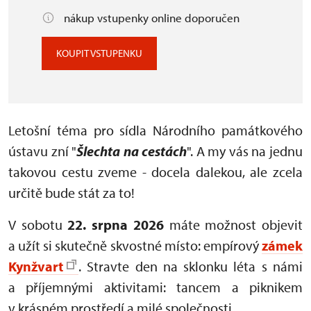
nákup vstupenky online doporučen
KOUPIT VSTUPENKU
Letošní téma pro sídla Národního památkového
ústavu zní "
Šlechta na cestách
". A my vás na jednu
takovou cestu zveme - docela dalekou, ale zcela
určitě bude stát za to!
V sobotu
22. srpna 2026
máte možnost objevit
a užít si skutečně skvostné místo: empírový
zámek
Kynžvart
. Stravte den na sklonku léta s námi
a příjemnými aktivitami: tancem a piknikem
v krásném prostředí a milé společnosti.