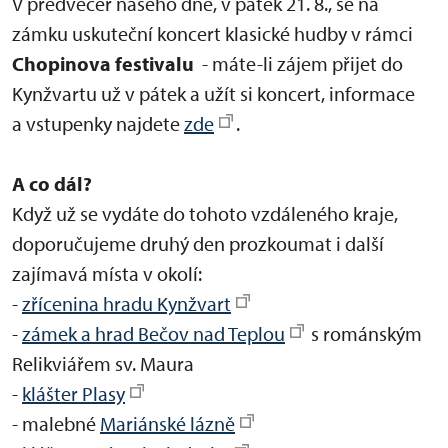
V předvečer našeho dne, v pátek 21. 8., se na
zámku uskuteční koncert klasické hudby v rámci
Chopinova festivalu
- máte-li zájem přijet do
Kynžvartu už v pátek a užít si koncert, informace
a vstupenky najdete
zde
.
A co dál?
Když už se vydáte do tohoto vzdáleného kraje,
doporučujeme druhý den prozkoumat i další
zajímavá místa v okolí:
-
zřícenina hradu Kynžvart
-
zámek a hrad Bečov nad Teplou
s románským
Relikviářem sv. Maura
-
klášter Plasy
- malebné
Mariánské lázně