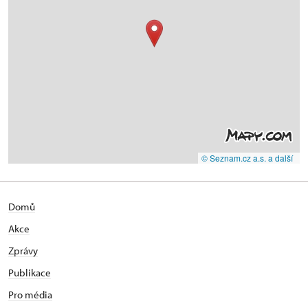
© Seznam.cz a.s. a další
Domů
Akce
Zprávy
Publikace
Pro média