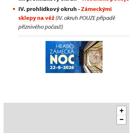
IV. prohlídkový okruh -
Zámeckými
sklepy na věž
(IV. okruh POUZE případě
příznivého počasí!)
+
−