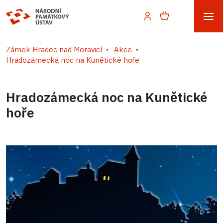
Zámek Hradec nad Moravicí
Akce
Hradozámecká noc na Kunětické hoře
Hradozámecká noc na Kunětické
hoře