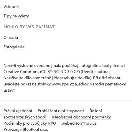
Vstupné
Tipy na výlety
MOHLO BY VÁS ZAJÍMAT
O hradu
Fotogalerie
Není-li výslovně uvedeno jinak, podléhají fotografie a texty
licenci
Creative Commons
(CC BY-NC-ND 3.0 CZ) (Uveďte autora |
Neužívejte dílo komerčně | Nezasahujte do díla). Při užití obsahu
uvádějte odkaz na stránky www.npu.cz a „zdroj: Národní památkový
ústav“
Právní ujednání
Prohlášení o přístupnosti
Řešení
spotřebitelských sporů
Všeobecné obchodní podmínky
Podmínky pro výpůjčky NPÚ
webeditor@npu.cz
Provozuje BluePool s.r.o.