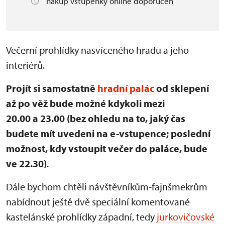
nákup vstupenky online doporučen
Večerní prohlídky nasvíceného hradu a jeho
interiérů.
Projít si samostatně
hradní palác
od sklepení
až po věž bude možné kdykoli mezi
20.00 a 23.00 (bez ohledu na to, jaký čas
budete mít uvedeni na e-vstupence; poslední
možnost, kdy vstoupit večer do paláce, bude
ve 22.30)
.
Dále bychom chtěli návštěvníkům-fajnšmekrům
nabídnout ještě dvě speciální komentované
kastelánské prohlídky západní, tedy
jurkovičovské