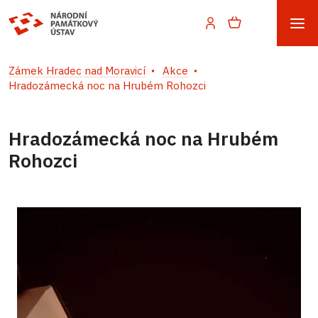
Zámek Hradec nad Moravicí
Akce
Hradozámecká noc na Hrubém Rohozci
Hradozámecká noc na Hrubém
Rohozci