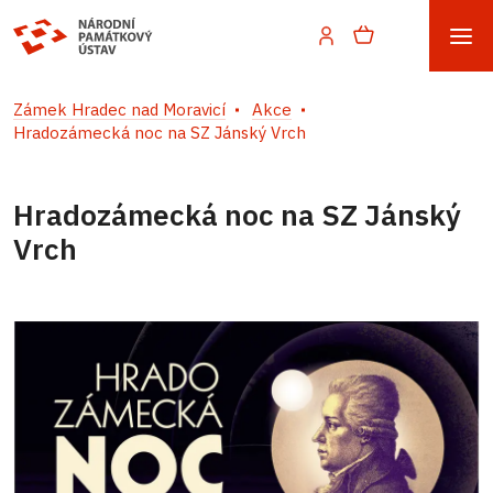
Zámek Hradec nad Moravicí
Akce
Hradozámecká noc na SZ Jánský Vrch
Hradozámecká noc na SZ Jánský
Vrch