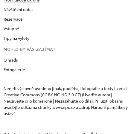
Návštěvní doba
Rezervace
Vstupné
Tipy na výlety
MOHLO BY VÁS ZAJÍMAT
O hradu
Fotogalerie
Není-li výslovně uvedeno jinak, podléhají fotografie a texty
licenci
Creative Commons
(CC BY-NC-ND 3.0 CZ) (Uveďte autora |
Neužívejte dílo komerčně | Nezasahujte do díla). Při užití obsahu
uvádějte odkaz na stránky www.npu.cz a „zdroj: Národní památkový
ústav“