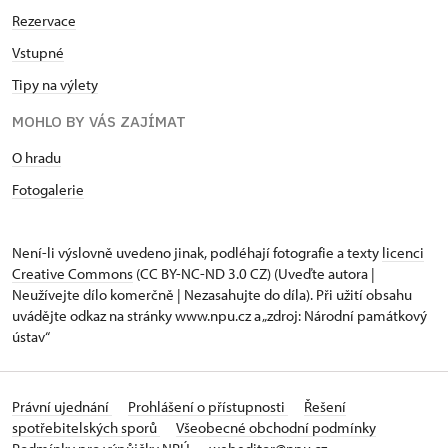
Rezervace
Vstupné
Tipy na výlety
MOHLO BY VÁS ZAJÍMAT
O hradu
Fotogalerie
Není-li výslovně uvedeno jinak, podléhají fotografie a texty
licenci
Creative Commons
(CC BY-NC-ND 3.0 CZ) (Uveďte autora |
Neužívejte dílo komerčně | Nezasahujte do díla). Při užití obsahu
uvádějte odkaz na stránky www.npu.cz a „zdroj: Národní památkový
ústav“
Právní ujednání
Prohlášení o přístupnosti
Řešení
spotřebitelských sporů
Všeobecné obchodní podmínky