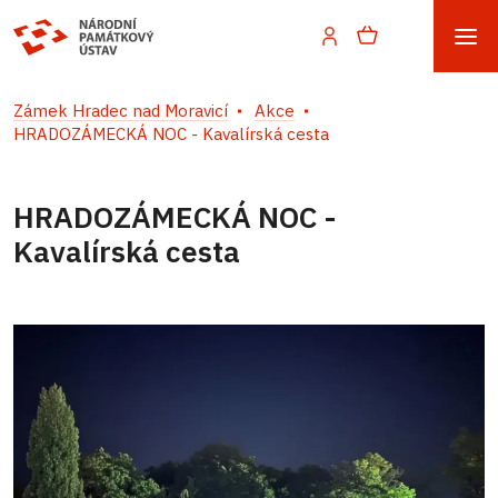
Zámek Hradec nad Moravicí
Akce
HRADOZÁMECKÁ NOC - Kavalírská cesta
HRADOZÁMECKÁ NOC -
Kavalírská cesta