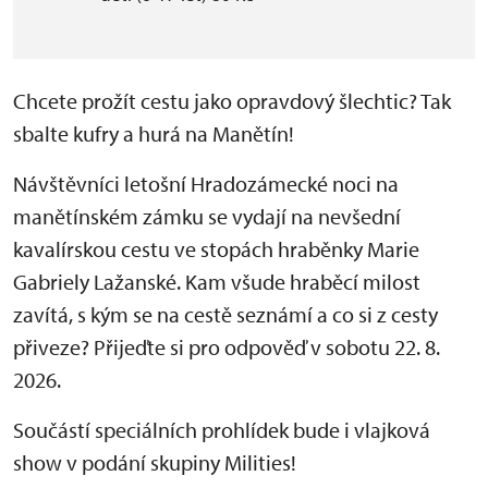
Chcete prožít cestu jako opravdový šlechtic? Tak
sbalte kufry a hurá na Manětín!
Návštěvníci letošní Hradozámecké noci na
manětínském zámku se vydají na nevšední
kavalírskou cestu ve stopách hraběnky Marie
Gabriely Lažanské. Kam všude hraběcí milost
zavítá, s kým se na cestě seznámí a co si z cesty
přiveze? Přijeďte si pro odpověď v sobotu 22. 8.
2026.
Součástí speciálních prohlídek bude i vlajková
show v podání skupiny Milities!