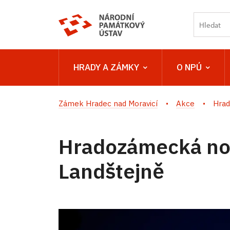
HRADY A ZÁMKY
O NPÚ
Zámek Hradec nad Moravicí
Akce
Hrad
Hradozámecká no
Landštejně