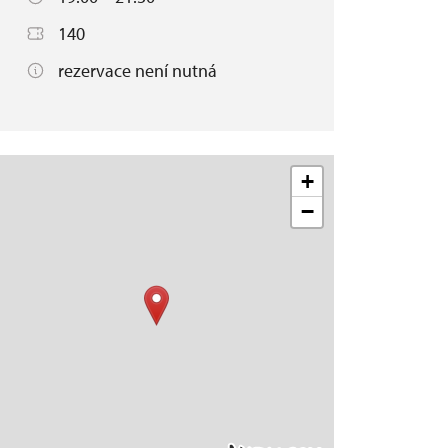
140
rezervace není nutná
+
−