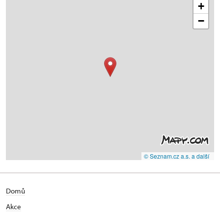
+
−
© Seznam.cz a.s. a další
Domů
Akce