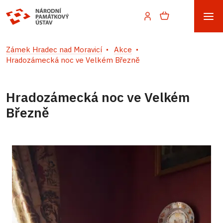
Zámek Hradec nad Moravicí
Akce
Hradozámecká noc ve Velkém Březně
Hradozámecká noc ve Velkém
Březně