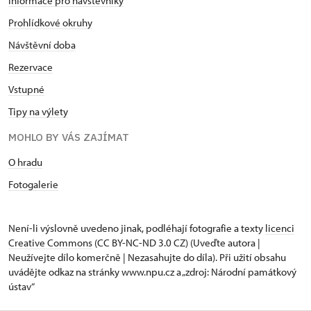
Informace pro návštěvníky
Prohlídkové okruhy
Návštěvní doba
Rezervace
Vstupné
Tipy na výlety
MOHLO BY VÁS ZAJÍMAT
O hradu
Fotogalerie
Není-li výslovně uvedeno jinak, podléhají fotografie a texty
licenci
Creative Commons
(CC BY-NC-ND 3.0 CZ) (Uveďte autora |
Neužívejte dílo komerčně | Nezasahujte do díla). Při užití obsahu
uvádějte odkaz na stránky www.npu.cz a „zdroj: Národní památkový
ústav“