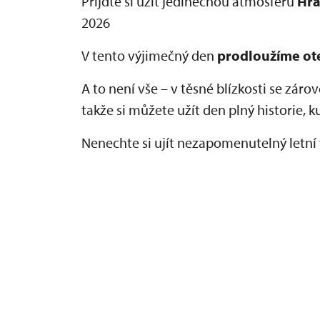
Přijďte si užít jedinečnou atmosféru
Hra
2026
V tento výjimečný den
prodloužíme ote
A to není vše – v těsné blízkosti se zár
takže si můžete užít den plný historie, 
Nenechte si ujít nezapomenutelný letní