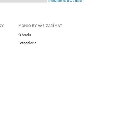
© Seznam.cz a.s. a další
KY
MOHLO BY VÁS ZAJÍMAT
O hradu
Fotogalerie