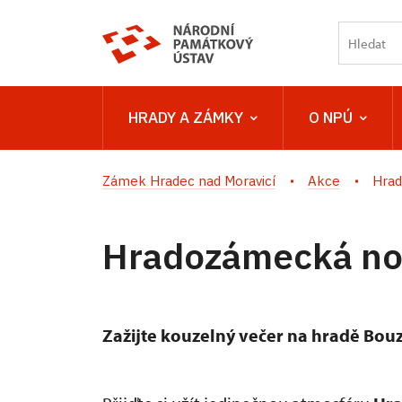
HRADY A ZÁMKY
O NPÚ
Zámek Hradec nad Moravicí
Akce
Hrad
Hradozámecká no
Zažijte kouzelný večer na hradě Bou