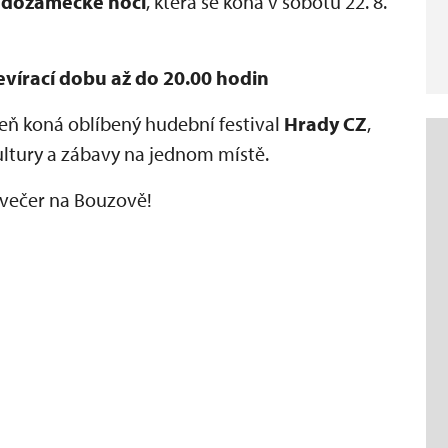
dozámecké noci
, která se koná v sobotu 22. 8.
vírací dobu až do 20.00 hodin
oveň koná oblíbený hudební festival
Hrady CZ
,
kultury a zábavy na jednom místě.
 večer na Bouzově!