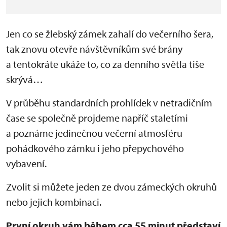
Jen co se žlebský zámek zahalí do večerního šera,
tak znovu otevře návštěvníkům své brány
a tentokráte ukáže to, co za denního světla tiše
skrývá…
V průběhu standardních prohlídek v netradičním
čase se společně projdeme napříč staletími
a poznáme jedinečnou večerní atmosféru
pohádkového zámku i jeho přepychového
vybavení.
Zvolit si můžete jeden ze dvou zámeckých okruhů
nebo jejich kombinaci.
První okruh vám během cca 55 minut představí