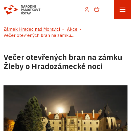
Zámek Hradec nad Moravicí
Akce
Večer otevřených bran na zámku...
Večer otevřených bran na zámku
Žleby o Hradozámecké noci