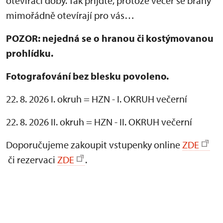
otevírací doby. Tak přijďte, protože večer se brány
mimořádně otevírají pro vás…
POZOR: nejedná se o hranou či kostýmovanou
prohlídku.
Fotografování bez blesku povoleno.
22. 8. 2026 I. okruh = HZN - I. OKRUH večerní
22. 8. 2026 II. okruh = HZN - II. OKRUH večerní
Doporučujeme zakoupit vstupenky online
ZDE
či rezervaci
ZDE
.