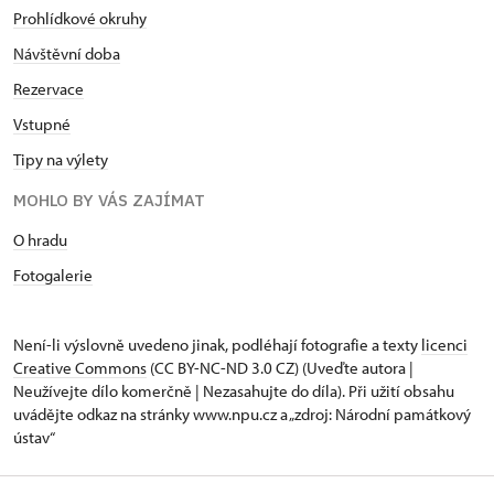
Prohlídkové okruhy
Návštěvní doba
Rezervace
Vstupné
Tipy na výlety
MOHLO BY VÁS ZAJÍMAT
O hradu
Fotogalerie
Není-li výslovně uvedeno jinak, podléhají fotografie a texty
licenci
Creative Commons
(CC BY-NC-ND 3.0 CZ) (Uveďte autora |
Neužívejte dílo komerčně | Nezasahujte do díla). Při užití obsahu
uvádějte odkaz na stránky www.npu.cz a „zdroj: Národní památkový
ústav“