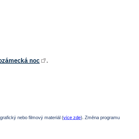
ozámecká noc
.
afický nebo filmový materiál (
více zde
).
Změna programu