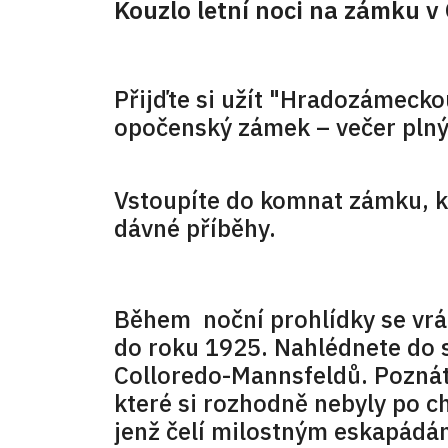
Kouzlo letní noci na zámku v
Přijďte si užít "Hradozámecko
opočenský zámek – večer plný 
Vstoupíte do komnat zámku, kd
dávné příběhy.
Během noční prohlídky se vrát
do roku 1925. Nahlédnete do s
Colloredo-Mannsfeldů. Poznát
které si rozhodně nebyly po ch
jenž čelí milostným eskapádám