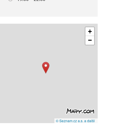
+
−
© Seznam.cz a.s. a další