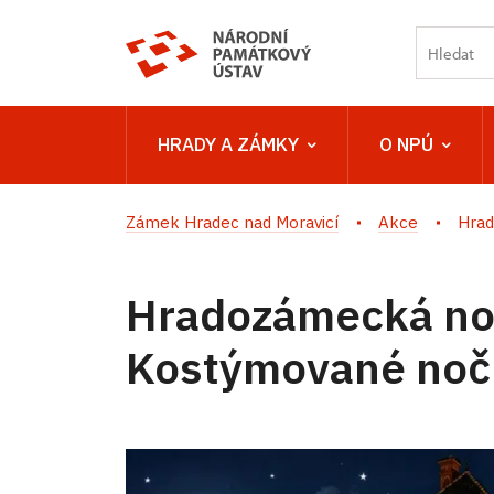
HRADY A ZÁMKY
O NPÚ
Zámek Hradec nad Moravicí
Akce
Hrad
Hradozámecká no
Kostýmované nočn