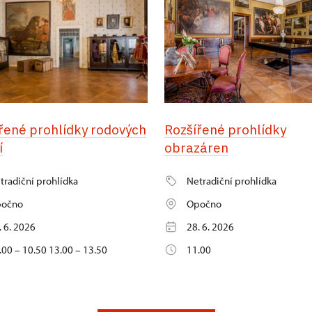
řené prohlídky rodových
Rozšířené prohlídky
í
obrazáren
tradiční prohlídka
Netradiční prohlídka
očno
Opočno
. 6. 2026
28. 6. 2026
.00 – 10.50 13.00 – 13.50
11.00