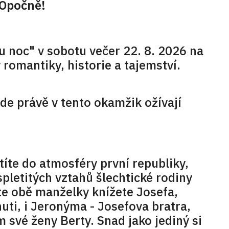
 Opočně!
u noc" v sobotu večer 22. 8. 2026 na
romantiky, historie a tajemství.
e právě v tento okamžik ožívají
íte do atmosféry první republiky,
pletitých vztahů šlechtické rodiny
e obě manželky knížete Josefa,
uti, i Jeronýma - Josefova bratra,
 své ženy Berty. Snad jako jediný si