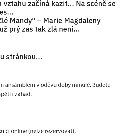
h vztahu začíná kazit... Na scéně se
s...
"Zlé Mandy" – Marie Magdaleny
 už prý zas tak zlá není…
ou stránkou...
kým ansámblem v oděvu doby minulé. Budete
pětí i záhad.
 či online (nelze rezervovat).