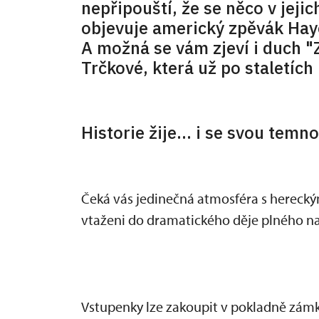
nepřipouští, že se něco v jejic
objevuje americký zpěvák Haye
A možná se vám zjeví i duch 
Trčkové, která už po staletích
Historie žije... i se svou temn
Čeká vás jedinečná atmosféra s herec
vtaženi do dramatického děje plného na
Vstupenky lze zakoupit v pokladně zámku