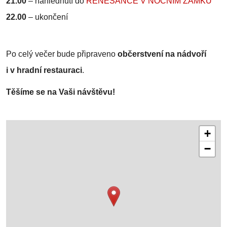
21.00
–
nahlédnutí do
RENESANCE V NOČNÍM ZÁMKU
22.00
–
ukončení
Po celý večer bude připraveno
občerstvení na nádvoří
i v hradní restauraci
.
Těšíme se na Vaši návštěvu!
+
−