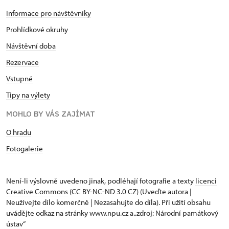
Informace pro návštěvníky
Prohlídkové okruhy
Návštěvní doba
Rezervace
Vstupné
Tipy na výlety
MOHLO BY VÁS ZAJÍMAT
O hradu
Fotogalerie
Není-li výslovně uvedeno jinak, podléhají fotografie a texty
licenci
Creative Commons
(CC BY-NC-ND 3.0 CZ) (Uveďte autora |
Neužívejte dílo komerčně | Nezasahujte do díla). Při užití obsahu
uvádějte odkaz na stránky www.npu.cz a „zdroj: Národní památkový
ústav“