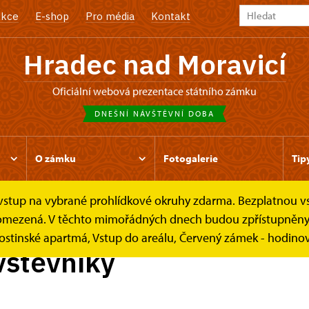
kce
E-shop
Pro média
Kontakt
Hradec nad Moravicí
oficiální webová prezentace státního zámku
DNEŠNÍ NÁVŠTĚVNÍ DOBA
O zámku
Fotogalerie
Tip
e vstup na vybrané prohlídkové okruhy zdarma. Bezplatnou v
 návštěvníky
 je omezená. V těchto mimořádných dnech budou zpřístupněn
ostinské apartmá, Vstup do areálu, Červený zámek - hodinov
vštěvníky