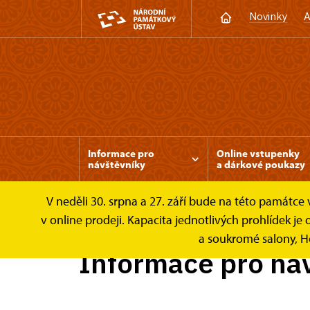
Novinky
A
Informace pro
Online vstupenky
návštěvníky
a dárkové poukazy
V neděli 30. srpna a 27. září bude na této památc
Zámek Hradec nad Moravicí
Informace pro
v online prodeji. Kapacita jednotlivých prohlídek
a soukromé salony, H
Informace pro ná