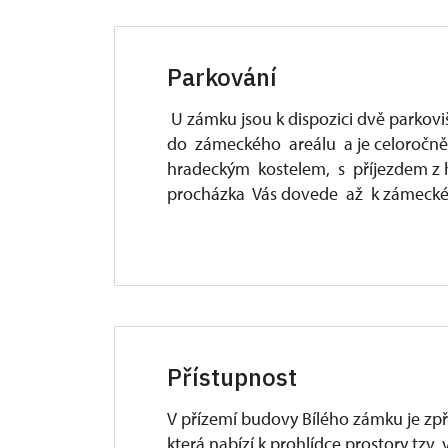
Parkování
U zámku jsou k dispozici dvě parkoviš
do zámeckého areálu a je celoročn
hradeckým kostelem, s příjezdem z h
procházka Vás dovede až k zámecké
Přístupnost
V přízemí budovy Bílého zámku je zpř
která nabízí k prohlídce prostory tzv