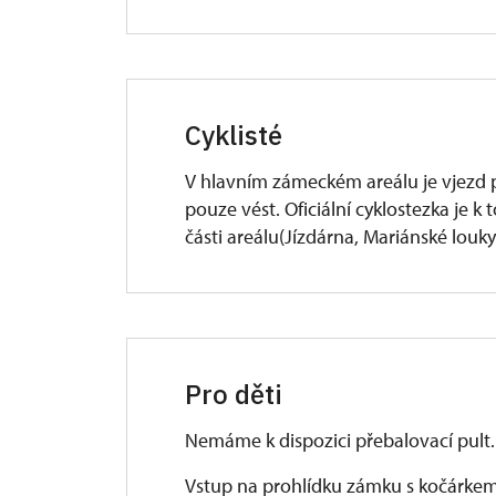
Cyklisté
V hlavním zámeckém areálu je vjezd p
pouze vést. Oficiální cyklostezka je 
části areálu(Jízdárna, Mariánské louky
Pro děti
Nemáme k dispozici přebalovací pult.
Vstup na prohlídku zámku s kočárkem