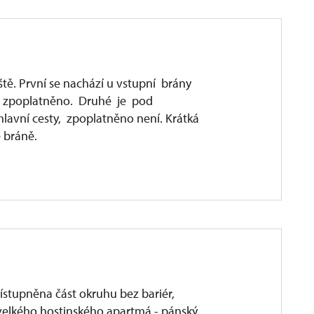
tě. První se nachází u vstupní brány
ě zpoplatněno. Druhé je pod
lavní cesty, zpoplatněno není. Krátká
 bráně.
ístupněna část okruhu bez bariér,
. velkého hostinského apartmá - pánský