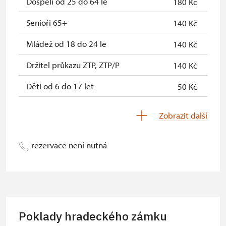
Dospělí od 25 do 64 le
180 Kč
Senioři 65+
140 Kč
Mládež od 18 do 24 le
140 Kč
Držitel průkazu ZTP, ZTP/P
140 Kč
Děti od 6 do 17 let
50 Kč
Děti 0-5 let
zdarma
Zobrazit další
Držitel permanentky Na Památky*
zdarma
rezervace není nutná
Průvodce ZTP/P
zdarma
Pedagogický dozor (pro školní
zdarma
skupiny 1 osoba na 10 dětí)
Průvodce organizované skupiny (1
neposkytuje se
Poklady hradeckého zámku
osoba pro skupinu min. 15 osob)