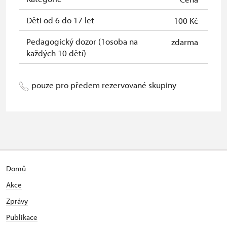
Jednorázová volná vstupenka*
zdarma
Děti od 6 do 17 let
100 Kč
Karta zaměstnance NPÚ
zdarma
Pedagogický dozor (1osoba na
zdarma
Průkaz Náš člověk
zdarma
každých 10 dětí)
Kastelánský vstup
zdarma
pouze pro předem rezervované skupiny
* Platí pouze pro jednu osobu
(držitele průkazu
Domů
Akce
Zprávy
Publikace