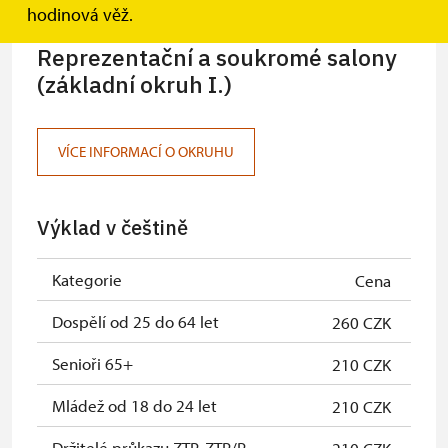
hodinová věž.
Reprezentační a soukromé salony
(základní okruh I.)
VÍCE INFORMACÍ O OKRUHU
Výklad v češtině
Kategorie
Cena
Dospělí od 25 do 64 let
260 CZK
Senioři 65+
210 CZK
Mládež od 18 do 24 let
210 CZK
Držitelé průkazu ZTP, ZTP/P