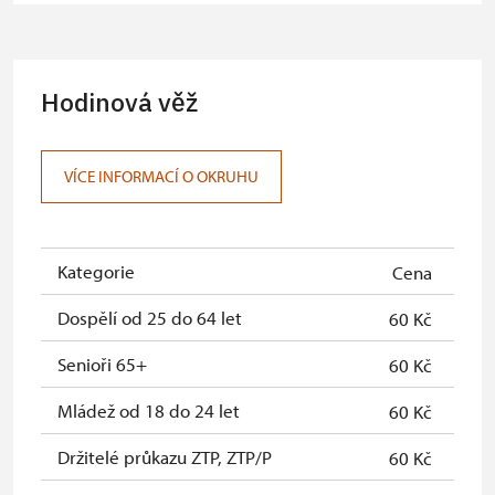
Pedagogický dozor (pro školní
zdarma
skupiny 1 osoba na 10 dětí)
Průvodce organizované skupiny (1
zdarma
Hodinová věž
osoba pro celou skupinu min. 15
osob)
Karta s QR kódem MK ČR *
neposkytuje se
VÍCE INFORMACÍ O OKRUHU
Průkaz ICOMOS *
neposkytuje se
Celoroční volná vstupenka v
zdarma
Kategorie
Cena
Jednorázová volná vstupenka *
zdarma
Dospělí od 25 do 64 let
60 Kč
Karta zaměstnance NPÚ
zdarma
Senioři 65+
60 Kč
Průkaz Náš člověk*
zdarma
Mládež od 18 do 24 let
60 Kč
Kastelánský vstup
zdarma
Držitelé průkazu ZTP, ZTP/P
60 Kč