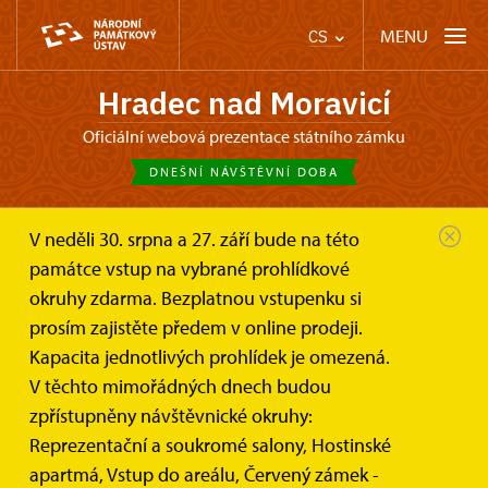
MENU
CS
Hradec nad Moravicí
oficiální webová prezentace státního zámku
DNEŠNÍ NÁVŠTĚVNÍ DOBA
V neděli 30. srpna a 27. září bude na této
Zámek Hradec nad Moravicí
památce vstup na vybrané prohlídkové
Informace pro návštěvníky
Vstupné
okruhy zdarma. Bezplatnou vstupenku si
prosím zajistěte předem v online prodeji.
Vstupné
Kapacita jednotlivých prohlídek je omezená.
V těchto mimořádných dnech budou
Platební metody:
Platební karty
zpřístupněny návštěvnické okruhy:
Hotovost
Reprezentační a soukromé salony, Hostinské
apartmá, Vstup do areálu, Červený zámek -