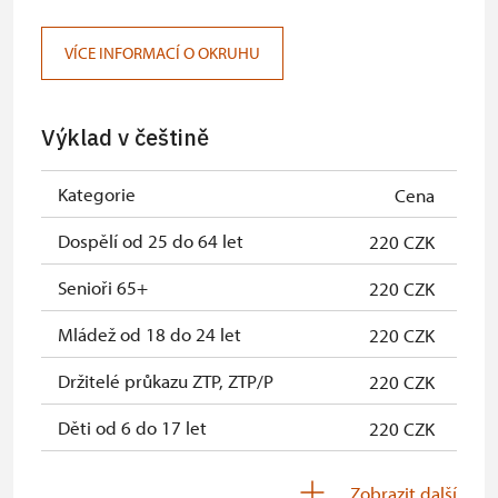
Karta s QR kódem MK ČR *
neposkytuje se
VÍCE INFORMACÍ O OKRUHU
Průkaz ICOMOS *
zdarma
Celoroční volná vstupenka
zdarma
Výklad v češtině
Jednorázová volná vstupenka*
zdarma
Kategorie
Cena
Karta zaměstnance NPÚ
zdarma
Dospělí od 25 do 64 let
220 CZK
Průkaz Náš člověk *
zdarma
Senioři 65+
220 CZK
kastelánský vstup
zdarma
Mládež od 18 do 24 let
220 CZK
* Platí pouze pro jednu osobu
(držitele průkazu)
Držitelé průkazu ZTP, ZTP/P
220 CZK
Děti od 6 do 17 let
220 CZK
Děti 0 - 5 let
220 CZK
Zobrazit další