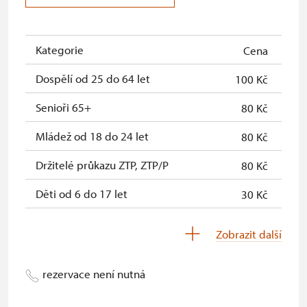
Průkaz ICOMOS *
neposkytuje se
Celoroční volná vstupenka
zdarma
Kategorie
Cena
Jednorázová volná vstupenka*
zdarma
Dospělí od 25 do 64 let
100 Kč
Karta zaměstnance NPÚ
zdarma
Senioři 65+
80 Kč
Průkaz Náš člověk *
zdarma
Mládež od 18 do 24 let
80 Kč
Kastelánský vstup
zdarma
Držitelé průkazu ZTP, ZTP/P
80 Kč
* Platí pouze pro jednu osobu
Děti od 6 do 17 let
30 Kč
(držitele průkazu)
Děti 0-5 let
zdarma
Zobrazit další
Držitel permanentky Na památky*
zdarma
rezervace není nutná
Průvodce ZTP/P
zdarma