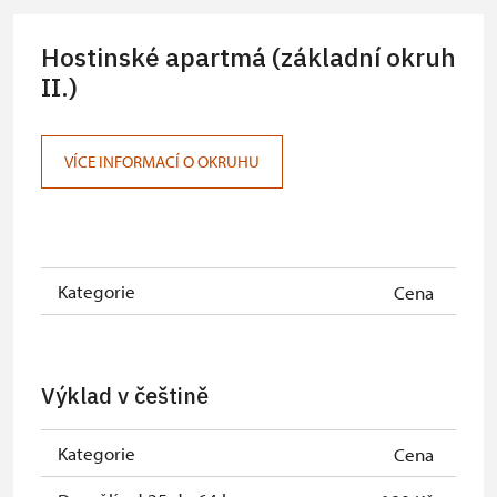
Jednorázová volná vstupenka *
zdarma
Hostinské apartmá (základní okruh
Karta zaměstnance NPÚ (+ až 3
zdarma
II.)
rodinní příslušníci)
Průkaz Náš člověk *
zdarma
VÍCE INFORMACÍ O OKRUHU
Kastelánský vstup
zdarma
* Platí pouze pro jednu osobu
(držitele průkazu)
Kategorie
Cena
Výklad v češtině
Kategorie
Cena