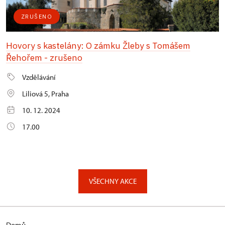
ZRUŠENO
Hovory s kastelány: O zámku Žleby s Tomášem
Řehořem - zrušeno
Vzdělávání
Liliová 5, Praha
10. 12. 2024
17.00
VŠECHNY AKCE
Domů