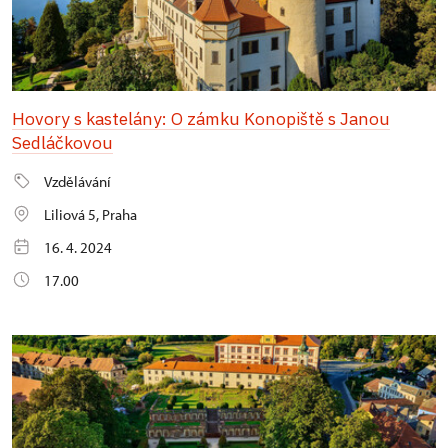
Hovory s kastelány: O zámku Konopiště s Janou
Sedláčkovou
Vzdělávání
Liliová 5, Praha
16. 4. 2024
17.00