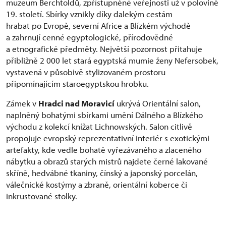
muzeum Berchtoldů, zpřístupněné veřejnosti už v polovině
19. století. Sbírky vznikly díky dalekým cestám
hrabat po Evropě, severní Africe a Blízkém východě
a zahrnují cenné egyptologické, přírodovědné
a etnografické předměty. Největší pozornost přitahuje
přibližně 2 000 let stará egyptská mumie ženy Nefersobek,
vystavená v působivě stylizovaném prostoru
připomínajícím staroegyptskou hrobku.
Zámek v
Hradci nad Moravicí
ukrývá Orientální salon,
naplněný bohatými sbírkami umění Dálného a Blízkého
východu z kolekcí knížat Lichnowských. Salon citlivě
propojuje evropský reprezentativní interiér s exotickými
artefakty, kde vedle bohatě vyřezávaného a zlaceného
nábytku a obrazů starých mistrů najdete černé lakované
skříně, hedvábné tkaniny, čínský a japonský porcelán,
válečnické kostýmy a zbraně, orientální koberce či
inkrustované stolky.