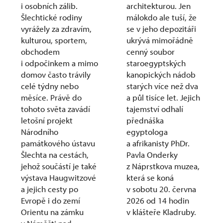
i osobních zálib.
architekturou. Jen
Šlechtické rodiny
málokdo ale tuší, že
vyrážely za zdravím,
se v jeho depozitáři
kulturou, sportem,
ukrývá mimořádně
obchodem
cenný soubor
i odpočinkem a mimo
staroegyptských
domov často trávily
kanopických nádob
celé týdny nebo
starých více než dva
měsíce. Právě do
a půl tisíce let. Jejich
tohoto světa zavádí
tajemství odhalí
letošní projekt
přednáška
Národního
egyptologa
památkového ústavu
a afrikanisty PhDr.
Šlechta na cestách,
Pavla Onderky
jehož součástí je také
z Náprstkova muzea,
výstava Haugwitzové
která se koná
a jejich cesty po
v sobotu 20. června
Evropě i do zemí
2026 od 14 hodin
Orientu na zámku
v klášteře Kladruby.