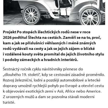
Projekt Po stopách šlechtických rodů nese v roce
2026 podtitul Šlechta na cestách. Zaměří se na to, proč,
kam a jak se příslušníci věhlasných i méně známých
rodů vydávali na cesty a jak se jejich zájem o blízké
i vzdálené kouty světa promítal do jejich životního stylu
i podoby zámeckých a hradních interiérů.
Šestnáctý ročník cyklu návštěvníky přenese do
„dlouhého 19. století", kdy se cestování zásadně proměnilo.
Rozvoj železniční, lodní a později automobilové a letecké
dopravy umožnil rychlejší pohyb po Evropě a otevřel cestu
k objevování exotických zemí v Asii, Africe nebo Americe.
Z urozených mužů a dam se pozvolna stávali moderní
turisté.