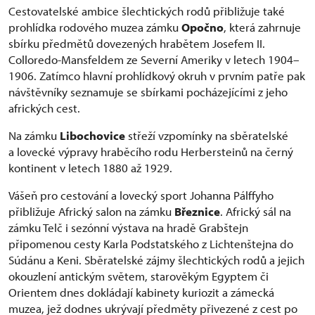
Cestovatelské ambice šlechtických rodů přibližuje také
prohlídka rodového muzea zámku
Opočno
, která zahrnuje
sbírku předmětů dovezených hrabětem Josefem II.
Colloredo-Mansfeldem ze Severní Ameriky v letech 1904–
1906. Zatímco hlavní prohlídkový okruh v prvním patře pak
návštěvníky seznamuje se sbírkami pocházejícími z jeho
afrických cest.
Na zámku
Libochovice
střeží vzpomínky na sběratelské
a lovecké výpravy hraběcího rodu Herbersteinů na černý
kontinent v letech 1880 až 1929.
Vášeň pro cestování a lovecký sport Johanna Pálffyho
přibližuje Africký salon na zámku
Březnice
. Africký sál na
zámku Telč i sezónní výstava na hradě Grabštejn
připomenou cesty Karla Podstatského z Lichtenštejna do
Súdánu a Keni. Sběratelské zájmy šlechtických rodů a jejich
okouzlení antickým světem, starověkým Egyptem či
Orientem dnes dokládají kabinety kuriozit a zámecká
muzea, jež dodnes ukrývají předměty přivezené z cest po