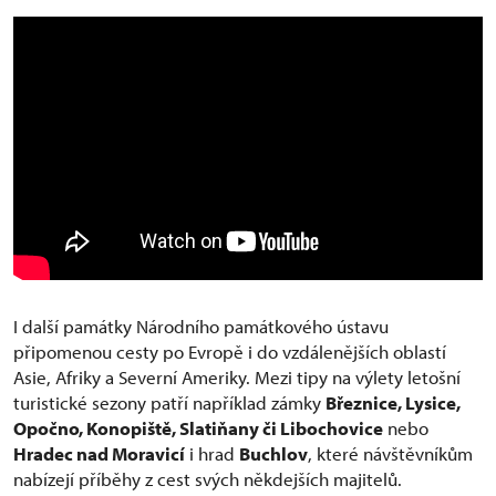
I další památky Národního památkového ústavu
připomenou cesty po Evropě i do vzdálenějších oblastí
Asie, Afriky a Severní Ameriky. Mezi tipy na výlety letošní
turistické sezony patří například zámky
Březnice, Lysice,
Opočno, Konopiště, Slatiňany či Libochovice
nebo
Hradec nad Moravicí
i hrad
Buchlov
, které návštěvníkům
nabízejí příběhy z cest svých někdejších majitelů.