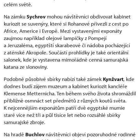
celém světě.
Na zámku
Sychrov
mohou návštěvníci obdivovat kabinet
kuriozit se suvenýry, které si Rohanové přivezli z cest po
Africe, Americe i Evropě. Mezi vystavenými exponáty
zaujmou například olejové lampičky z Pompejí
a Jeruzaléma, egyptští skarabeové či nádoba pocházející
z aténské Akropole. Součástí prohlídky je také orientální
salonek, kde je vystavena mimořádně cenná samurajská
katana ze slonoviny.
Podobně působivé sbírky nabízí také zámek
Kynžvart
, kde
dodnes budí zájem muzeum a kabinet kuriozit kancléře
Klemense Metternicha. Ten během svého života shromáždil
přibližně osmnáct set předmětů z různých koutů světa.
K nejcennějším exponátům patří dvě egyptské mumie
staré více než tři a půl tisíce let nebo rozsáhlé sbírky
samurajské zbroje.
Na hradě
Buchlov
návštěvníci objeví pozoruhodné rodinné