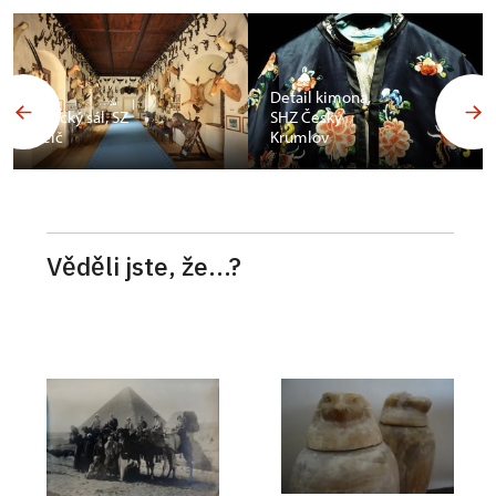
Budoár
Františka
Detail kimona,
Ferdinanda d
SHZ Český
´Este, SZ
Krumlov
Konopiště
Věděli jste, že...?