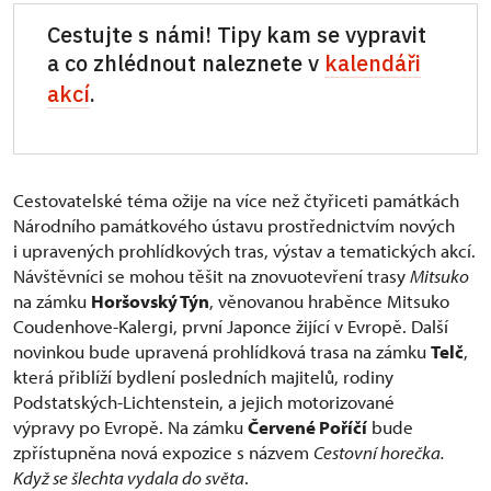
Cestujte s námi! Tipy kam se vypravit
a co zhlédnout naleznete v
kalendáři
akcí
.
Cestovatelské téma ožije na více než čtyřiceti památkách
Národního památkového ústavu prostřednictvím nových
i upravených prohlídkových tras, výstav a tematických akcí.
Návštěvníci se mohou těšit na znovuotevření trasy
Mitsuko
na zámku
Horšovský Týn
, věnovanou hraběnce Mitsuko
Coudenhove-Kalergi, první Japonce žijící v Evropě. Další
novinkou bude upravená prohlídková trasa na zámku
Telč
,
která přiblíží bydlení posledních majitelů, rodiny
Podstatských-Lichtenstein, a jejich motorizované
výpravy po Evropě. Na zámku
Červené Poříčí
bude
zpřístupněna nová expozice s názvem
Cestovní horečka.
Když se šlechta vydala do světa
.