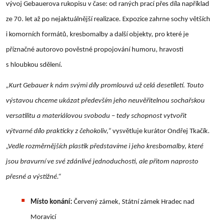
vývoj Gebauerova rukopisu v čase: od raných prací přes díla například
ze 70. let až po nejaktuálnější realizace. Expozice zahrne sochy větších
i komorních formátů, kresbomalby a další objekty, pro které je
příznačné autorovo pověstné propojování humoru, hravosti
s hloubkou sdělení.
„Kurt Gebauer k nám svými díly promlouvá už celá desetiletí. Touto
výstavou chceme ukázat především jeho neuvěřitelnou sochařskou
versatilitu a materiálovou svobodu – tedy schopnost vytvořit
výtvarné dílo prakticky z čehokoliv,“
vysvětluje kurátor Ondřej Tkačík.
„Vedle rozměrnějších plastik představíme i jeho kresbomalby, které
jsou bravurní ve své zdánlivé jednoduchosti, ale přitom naprosto
přesné a výstižné.“
Místo konání:
Červený zámek, Státní zámek Hradec nad
Moravicí