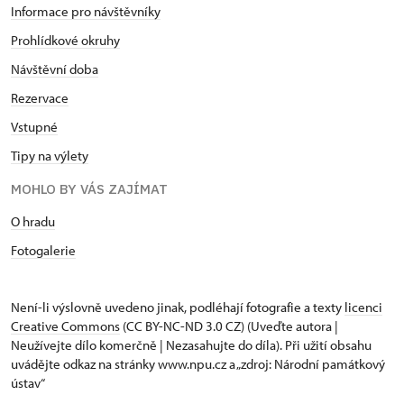
Informace pro návštěvníky
Prohlídkové okruhy
Návštěvní doba
Rezervace
Vstupné
Tipy na výlety
MOHLO BY VÁS ZAJÍMAT
O hradu
Fotogalerie
Není-li výslovně uvedeno jinak, podléhají fotografie a texty
licenci
Creative Commons
(CC BY-NC-ND 3.0 CZ) (Uveďte autora |
Neužívejte dílo komerčně | Nezasahujte do díla). Při užití obsahu
uvádějte odkaz na stránky www.npu.cz a „zdroj: Národní památkový
ústav“