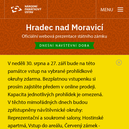
MENU
Hradec nad Moravicí
oficiální webová prezentace státního zámku
DNEŠNÍ NÁVŠTĚVNÍ DOBA
V neděli 30. srpna a 27. září bude na této
Zámek Hradec nad Moravicí
Akce
památce vstup na vybrané prohlídkové
Výstava sochaře Kurta Gebauera...
okruhy zdarma. Bezplatnou vstupenku si
prosím zajistěte předem v online prodeji.
Výstava sochaře Kurta Gebauera
Kapacita jednotlivých prohlídek je omezená.
"ZÁMKUKURT"
V těchto mimořádných dnech budou
zpřístupněny návštěvnické okruhy:
Reprezentační a soukromé salony, Hostinské
apartmá, Vstup do areálu, Červený zámek -