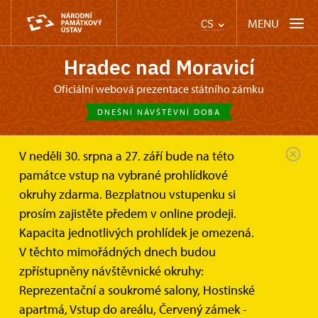
MENU
CS
Hradec nad Moravicí
oficiální webová prezentace státního zámku
DNEŠNÍ NÁVŠTĚVNÍ DOBA
V neděli 30. srpna a 27. září bude na této
Zámek Hradec nad Moravicí
památce vstup na vybrané prohlídkové
Online vstupenky a dárkové poukazy
okruhy zdarma. Bezplatnou vstupenku si
prosím zajistěte předem v online prodeji.
Online vstupenky
Kapacita jednotlivých prohlídek je omezená.
V těchto mimořádných dnech budou
zpřístupněny návštěvnické okruhy:
Reprezentační a soukromé salony, Hostinské
apartmá, Vstup do areálu, Červený zámek -