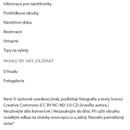
Informace pro návštěvníky
Prohlídkové okruhy
Návštěvní doba
Rezervace
Vstupné
Tipy na výlety
MOHLO BY VÁS ZAJÍMAT
O hradu
Fotogalerie
Není-li výslovně uvedeno jinak, podléhají fotografie a texty
licenci
Creative Commons
(CC BY-NC-ND 3.0 CZ) (Uveďte autora |
Neužívejte dílo komerčně | Nezasahujte do díla). Při užití obsahu
uvádějte odkaz na stránky www.npu.cz a „zdroj: Národní památkový
ústav“