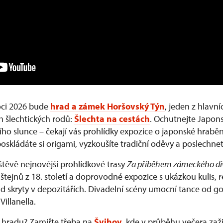
ci 2026 bude
hrad a zámek Horšovský Týn
, jeden z hlavn
h šlechtických rodů:
Šlechta na cestách
. Ochutnejte Japons
ho slunce – čekají vás prohlídky expozice o japonské hrabě
poskládáte si origami, vyzkoušíte tradiční oděvy a poslechne
štěvě nejnovější prohlídkové trasy
Za příběhem zámeckého di
tejnů z 18. století a doprovodné expozice s ukázkou kulis, 
d skryty v depozitářích. Divadelní scény umocní tance od go
illanella.
a hradu? Zamiřte třeba na
Švihov
, kde v průběhu večera zaži