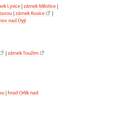
ek Lysice
|
zámek Milotice
|
itavou
|
zámek Rosice
|
nov nad Dyjí
|
zámek Toužim
ou
|
hrad Orlík nad