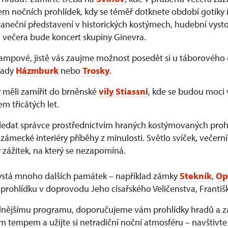
m nočních prohlídek, kdy se téměř dotknete období gotiky i
neční představení v historických kostýmech, hudební vysto
 večera bude koncert skupiny Ginevra.
rampové, jistě vás zaujme možnost posedět si u táborového
rady
Házmburk
nebo
Trosky
.
y měli zamířit do brněnské
vily Stiassni
, kde se budou moci 
 třicátých let.
edat správce prostřednictvím hraných kostýmovaných prohl
zámecké interiéry příběhy z minulosti. Světlo svíček, večerní
 zážitek, na který se nezapomíná.
ystá mnoho dalších památek – například zámky
Stekník
,
Op
prohlídku v doprovodu Jeho císařského Veličenstva, Františk
idnějšímu programu, doporučujeme vám prohlídky hradů a 
ím tempem a užijte si netradiční noční atmosféru – navštivt