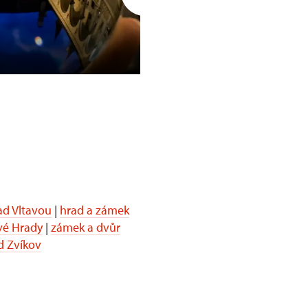
Opočno
d Vltavou
|
hrad a zámek
vé Hrady
|
zámek a dvůr
d Zvíkov