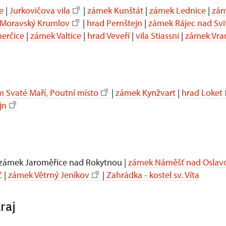
e
|
Jurkovičova vila
|
zámek Kunštát
|
zámek Lednice
|
zám
Moravský Krumlov
|
hrad Pernštejn
|
zámek Rájec nad Sv
erčice
|
zámek Valtice
|
hrad Veveří
|
vila Stiassni
|
zámek Vra
 Svaté Maří, Poutní místo
|
zámek Kynžvart
|
hrad Loket
jn
 zámek Jaroměřice nad Rokytnou |
zámek Náměšť nad Oslav
č
|
zámek Větrný Jeníkov
|
Zahrádka - kostel sv. Víta
raj