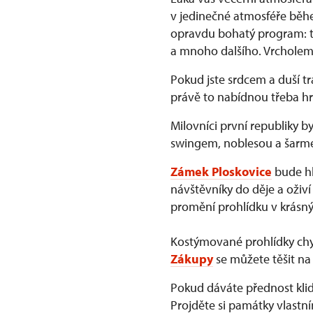
v jedinečné atmosféře běhe
opravdu bohatý program: ta
a mnoho dalšího. Vrcholem
Pokud jste srdcem a duší t
právě to nabídnou třeba h
Milovníci první republiky b
swingem, noblesou a šarmem
Zámek Ploskovice
bude hl
návštěvníky do děje a oživí 
promění prohlídku v krásný
Kostýmované prohlídky ch
Zákupy
se můžete těšit na 
Pokud dáváte přednost kl
Projděte si památky vlastn