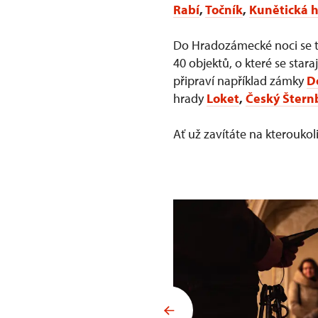
Rabí
,
Točník
,
Kunětická 
Do Hradozámecké noci se tr
40 objektů, o které se star
připraví například zámky
D
hrady
Loket
,
Český Štern
Ať už zavítáte na kterouk