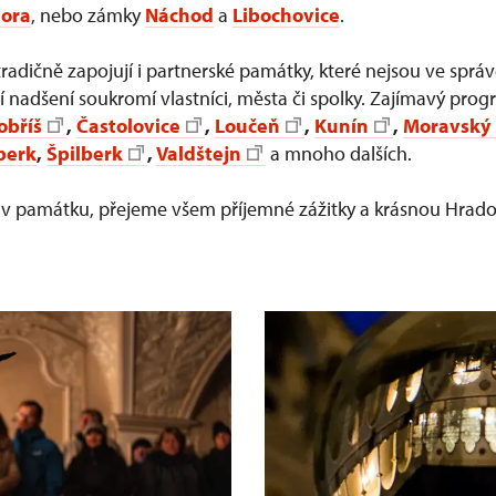
hora
, nebo zámky
Náchod
a
Libochovice
.
adičně zapojují i partnerské památky, které nejsou ve sprá
ají nadšení soukromí vlastníci, města či spolky. Zajímavý pro
obříš
,
Častolovice
,
Loučeň
,
Kunín
,
Moravský
berk
,
Špilberk
,
Valdštejn
a mnoho dalších.
oliv památku, přejeme všem příjemné zážitky a krásnou Hra