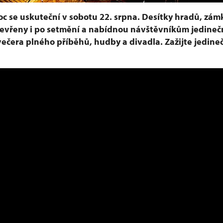
c se uskuteční v sobotu 22. srpna. Desítky hradů, zám
evřeny i po setmění a nabídnou návštěvníkům jedineč
večera plného příběhů, hudby a divadla. Zažijte jedin