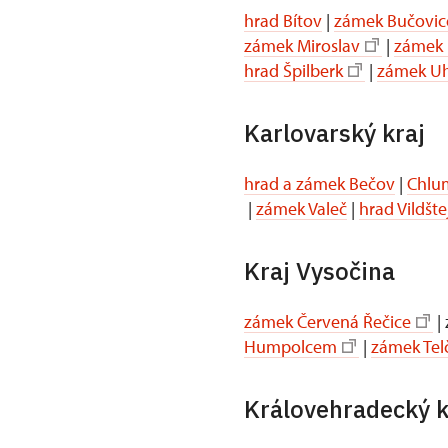
hrad Bítov
|
zámek Bučovic
zámek Miroslav
|
zámek 
hrad Špilberk
|
zámek Uh
Karlovarský kraj
hrad a zámek Bečov
|
Chlum
|
zámek Valeč
|
hrad Vildšte
Kraj Vysočina
zámek Červená Řečice
|
Humpolcem
|
zámek Tel
Královehradecký k