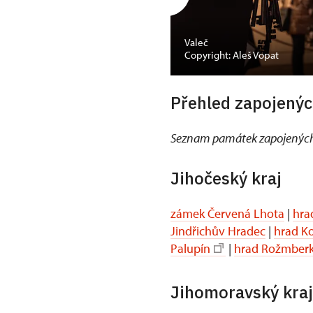
Valeč
Copyright: Aleš Vopat
Přehled zapojenýc
Seznam památek zapojených
Jihočeský kraj
zámek Červená Lhota
|
hra
Jindřichův Hradec
|
hrad K
Palupín
|
hrad Rožmber
Jihomoravský kraj