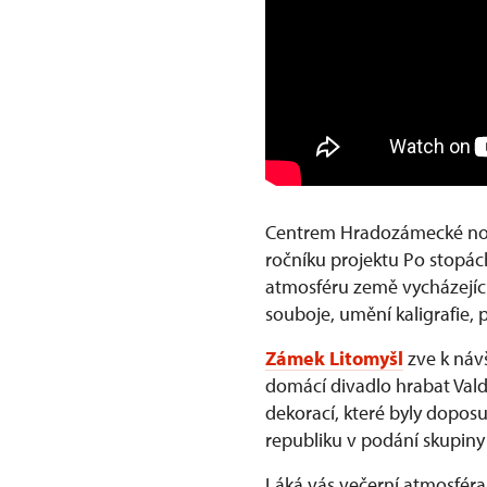
Centrem Hradozámecké no
ročníku projektu Po stopác
atmosféru země vycházející
souboje, umění kaligrafie, 
Zámek Litomyšl
zve k náv
domácí divadlo hrabat Valdš
dekorací, které byly doposu
republiku v podání skupiny V
Láká vás večerní atmosfér