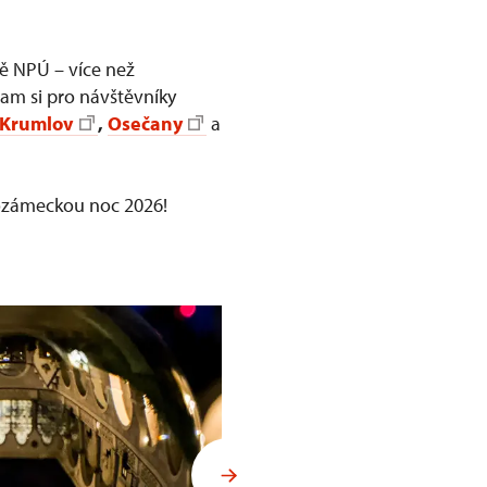
vě NPÚ – více než
gram si pro návštěvníky
 Krumlov
,
Osečany
a
dozámeckou noc 2026!