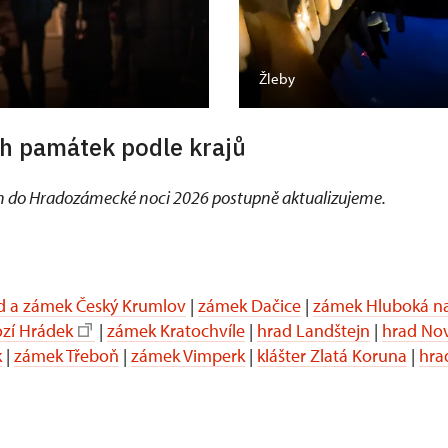
Žleby
h památek podle krajů
 do Hradozámecké noci 2026 postupně aktualizujeme.
d a zámek Český Krumlov
|
zámek Dačice
|
zámek Hluboká na
ozí Hrádek
|
zámek Kratochvíle
|
hrad Landštejn
|
hrad No
k
|
zámek Třeboň
|
zámek Vimperk
|
klášter Zlatá Koruna
|
hra