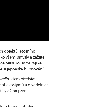
ích objektů letošního
ko všemi smysly a zažijte
nce Mitsuko, samurajské
te si japonské bubnování.
vadla
, která představí
replik kostýmů a divadelních
tiky až po první
jete hradní interiéry