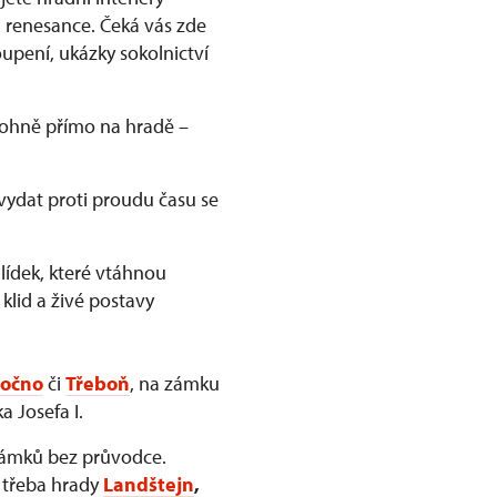
 renesance. Čeká vás zde
upení, ukázky sokolnictví
 ohně přímo na hradě –
vydat proti proudu času se
ídek, které vtáhnou
 klid a živé postavy
očno
či
Třeboň
, na zámku
a Josefa I.
zámků bez průvodce.
e třeba hrady
Landštejn
,