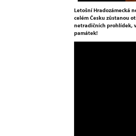
Letošní Hradozámecká no
celém Česku zůstanou ot
netradičních prohlídek, 
památek!