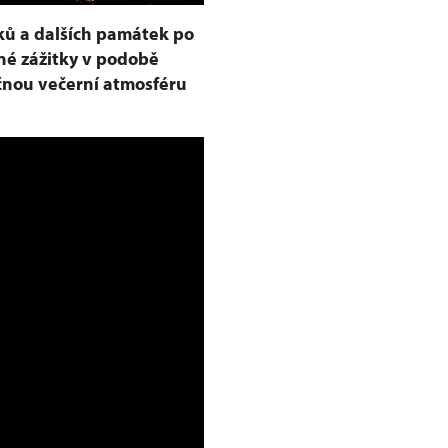
ků a dalších památek po
né zážitky v podobě
ečnou večerní atmosféru